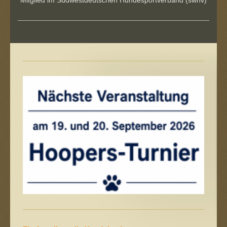
Mitglied im Südwestdeutschen Hundesportverband (swhv)