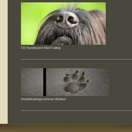
CE Hundesport ManTrailing
Hundetrainingszentrum Wyland