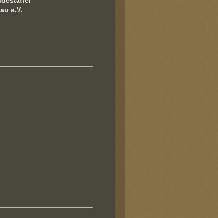
destaffe
l
au e.V.