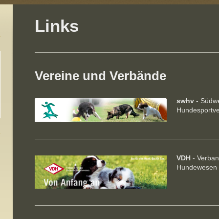
Links
Vereine und Verbände
swhv
- Südwe
Hundesportv
VDH
- Verban
Hundewesen